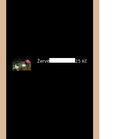
od data
výroby ji
můžete
vyšlehat bez
ztužovače –
pozor –
nepřešlehat!
Žervé
25 Kč
Žervé je
česká
klasika... kdo
by nemiloval
lučinu? Naše
žervé se
oproti ní lépe
roztírá, milují
jej děti i
dospělí.