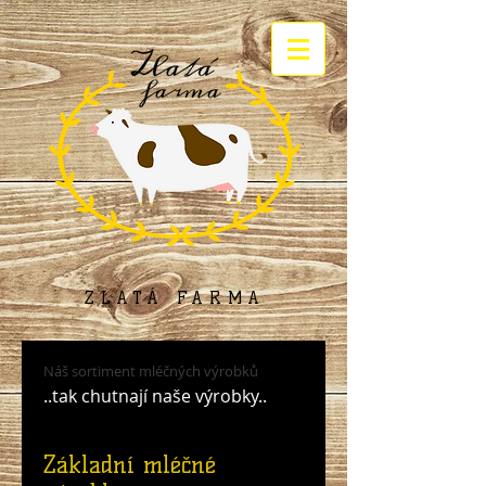
ZLATÁ FARMA
Náš sortiment mléčných výrobků
..tak chutnají naše výrobky..
Základní mléčné