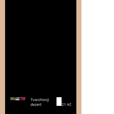
ovocných
příchutí
(ocení
zejména
slečny či
dámy) a
slaďoučkého
pohlazení v
podobě
vanilky či
čokolády bez
„E“ (vhodné
zejména pro
pány malé či
velké).
Tvarohový
dezert
21 Kč
Tvarohový