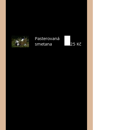
český
řepkový či
slunečnicový
olej.
Pasterovaná
smetana
25 Kč
Pasterovaná
smetana je
jednoduše
obžerství, je
vysoce
návyková,
a jakmile ji
ochutnáte –
už nebudete
chtít jinou :-)!
Po třech
dnech