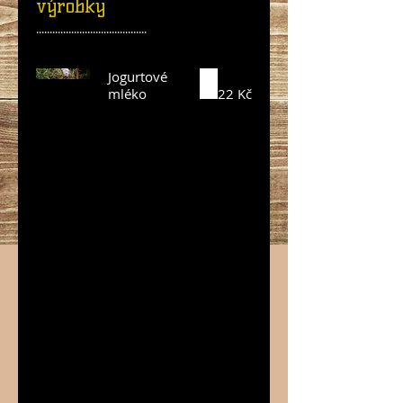
výrobky
.........................................
Jogurtové
mléko
22 Kč
Jogurtové
mléko vzniká
našleháním
klasického
přírodního
jogurtu bez
přidaného
sušeného
mléka a
české
marmelády.
Výsledkem je
osvěžující
chuť v
případě