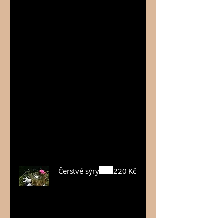
Vzniká
spojením
našlehaného
tvarohu v
několika
variantách –
přírodní,
pažitka,
medvědí
česnek,
sladká
paprika,
chilli, sušené
rajče.
Čerstvé sýry
220 Kč
Čerstvý sýr
je tradiční
forma