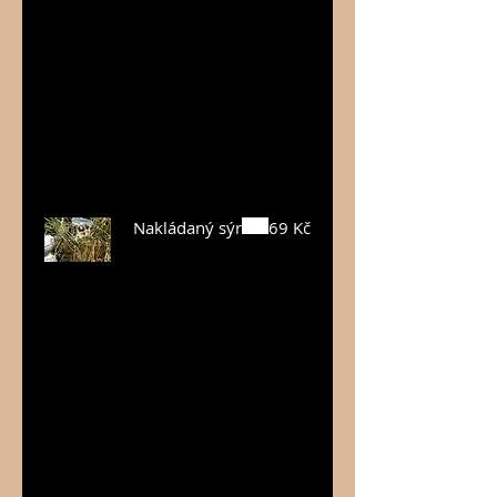
tekutá
čokoláda a
křupinková
čokoláda,
borůvka či
božský
karamel…
Nakládaný sýr
69 Kč
Nakládaný
sýr Vás
zaujme svou
osobitou
jednoduchos
tí – budete jej
milovat jak v
zimě na
zobání k vínu
navečer, tak