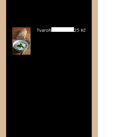
kovovým
víčkem.
Tvaroh
25 Kč
Tvaroh je
vytvořen z
pasterované
ho mléka,
které se
zchladí, přidá
se kultura a
syřidlo
rostlinného
původu/
takže je
produkt
vhodný i pro
vegetariány/.
Dále