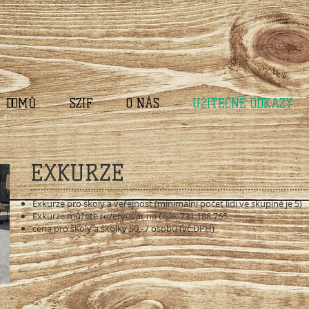
DOMŮ
SZIF
O NÁS
UŽITEČNÉ ODKAZY
EXKURZE
Exkurze pro školy a veřejnost (minimální počet lidí ve skupině je 5)
Exkurze můžete rezervovat na čísle 731 188 765
cena pro školy a školky 50,- / osobu (vč.DPH)