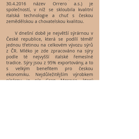
30.4.2016
název Orrero a.s.) je
společností, v níž se skloubila kvalitní
italská technologie a chuť s českou
zemědělskou a chovatelskou kvalitou.
V dnešní době je největší sýrárnou v
České republice, která se podílí téměř
jednou třetinou na celkovém vývozu sýrů
z ČR. Mléko je zde zpracováno na sýry
podle té nejvyšší italské řemeslné
tradice. Sýry jsou z 95% exportovány, a to
s velkým benefitem pro českou
ekonomiku. Nejdůležitějším výrobkem
sýrárny je sýr Gran Moravia, který
představuje asi dvě třetiny produkce.
Vedle něho se vyrábí sýr Verena, sýry
provolone, scamorza, pařené sýry, ricotta,
mozzarelly, caciotta a všechny čerstvé
výrobky pro podnikové prodejny La
Formaggeria Gran Moravia.
http://www.brazzalemoravia.com