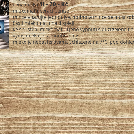
1l - 20
,- Kč
cena mléka
mlékomat nevrací peníze
mince vhazujte jednotlivě, hodnota mince se musí zob
části mlékomatu na displeji
ke spuštění mlékomatu i jeho vypnutí slouží zelené tla
výdej mléka je samoobslužný
mléko je nepasterované, schlazené na 7
°C, pod dohl