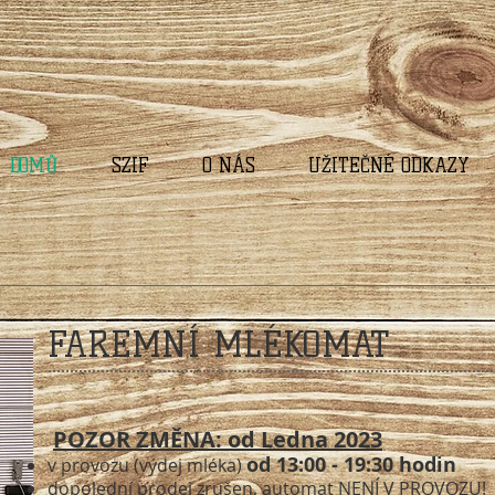
DOMŮ
SZIF
O NÁS
UŽITEČNÉ ODKAZY
FAREMNÍ MLÉKOMAT
POZOR ZMĚNA: od Ledna
2023
od 13:00 - 19:30 hodin
v provozu (výdej mléka)
dopolední prodej zrušen, automat NENÍ V PROVOZU!