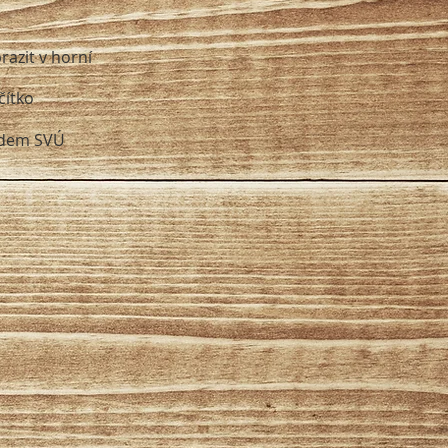
razit v horní
čítko
edem SVÚ