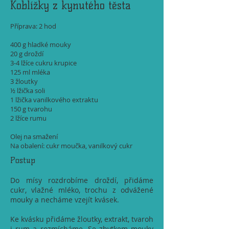
Koblížky z kynutého těsta
Příprava: 2 hod
400 g hladké mouky
20 g droždí
3-4 lžíce cukru krupice
125 ml mléka
3 žloutky
½ lžička soli
1 lžička vanilkového extraktu
150 g tvarohu
2 lžíce rumu
Olej na smažení
Na obalení: cukr moučka, vanilkový cukr
Postup
Do mísy rozdrobíme droždí, přidáme
cukr, vlažné mléko, trochu z odvážené
mouky a necháme vzejít kvásek.
Ke kvásku přidáme žloutky, extrakt, tvaroh
i rum a rozmícháme. Se zbytkem mouky