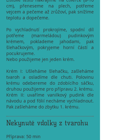
cm), přeneseme na plech, potřeme
vejcem a pečeme až zrůžoví, pak snížíme
teplotu a dopečeme.
Po vychladnutí prokrojíme, spodní díl
potřeme (marmeládou) pudinkovým
krémem, poklademe jahodami, pak
šlehačkovým, pokryjeme horní částí a
pocukrujeme.
Nebo použijeme jen jeden krém.
Krém I: Ušleháme šlehačku, zašleháme
tvaroh a osladíme dle chuti. Polovinu
krému odebereme do zdobícího sáčku,
druhou použijeme pro přípravu 2. krému.
Krém II: uvaříme vanilkový pudink dle
návodu a pod fólií necháme vychladnout.
Pak zašleháme do zbytku 1. krému.
Nekynuté vdolky z tvarohu
Příprava: 50 min