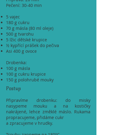
Pečení: 30-40 min
5 vajec
180 g cukru
70 g másla (80 ml oleje)
500 g tvarohu
5 lžic dětské krupice
½ kypřící prášek do pečiva
Asi 400 g ovoce
Drobenka:
100 g másla
100 g cukru krupice
150 g polohrubé mouky
Postup
Připravíme drobenku: do misky
nasypeme mouku a na kostičky
nakrájené, lehce změklé máslo. Rukama
propracujeme, přidáme cukr
a zpracujeme v hrudky.
Troubu zapneme na 180°C .