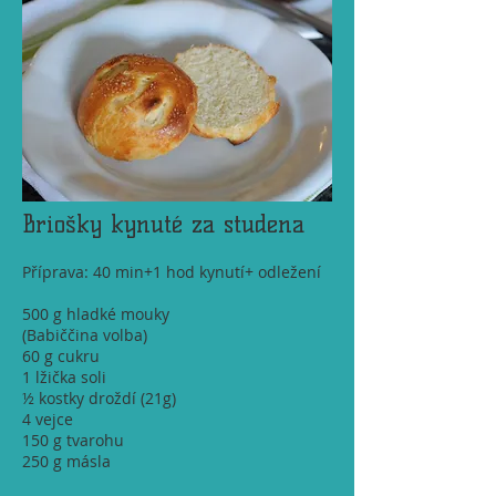
Briošky kynuté za studena
Příprava: 40 min+1 hod kynutí+ odležení
500 g hladké mouky
(Babiččina volba)
60 g cukru
1 lžička soli
½ kostky droždí (21g)
4 vejce
150 g tvarohu
250 g másla