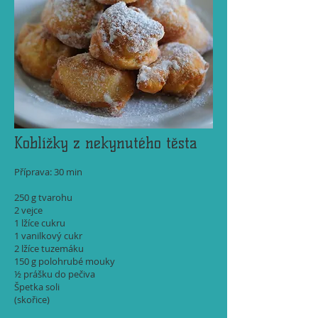
Koblížky z nekynutého těsta
Příprava: 30 min
250 g tvarohu
2 vejce
1 lžíce cukru
1 vanilkový cukr
2 lžíce tuzemáku
150 g polohrubé mouky
½ prášku do pečiva
Špetka soli
(skořice)