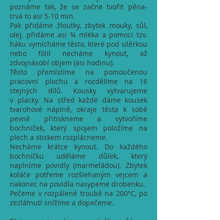
poznáme tak, že se začne tvořit pěna-
trvá to asi 5-10 min.
Pak přidáme žloutky, zbytek mouky, sůl,
olej, přidáme asi ¾ mléka a pomocí tzv.
háku vymícháme těsto, které pod utěrkou
nebo fólií necháme kynout, až
zdvojnásobí objem (asi hodinu).
Těsto přemístíme na pomoučenou
pracovní plochu a rozdělíme na 16
stejných dílů. Kousky vytvarujeme
v placky. Na střed každé dáme kousek
tvarohové náplně, okraje těsta k sobě
pevně přitiskneme a vytvoříme
bochníček, který spojem položíme na
plech a stiskem rozplácneme.
Necháme krátce kynout. Do každého
bochníčku uděláme důlek, který
naplníme povidly (marmeládou). Zbytek
koláče potřeme rozšlehaným vejcem a
nakonec na povidla nasypeme drobenku.
Pečeme v rozpálené troubě na 200°C, po
zezlátnutí snížíme a dopečeme.