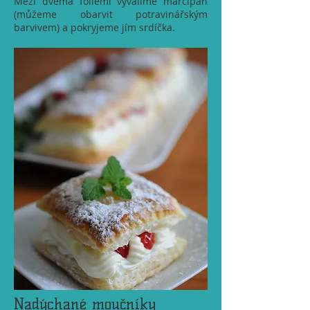
Mezi dvěma fóliemi vyválíme marcipán
(můžeme obarvit potravinářským
barvivem) a pokryjeme jím srdíčka.
Nadýchané moučníky