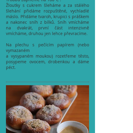
Žloutky s cukrem šleháme a za stálého
šlehání přidáme rozpuštěné, vychladlé
máslo. Přidáme tvaroh, krupici s práškem
a nakonec sníh z bílků. Sníh vmícháme
na dvakrát, první část intenzivně
vmícháme, druhou jen lehce převracíme.
Na plechu s pečícím papírem (nebo
vymazaném
a vysypaném moukou) rozetřeme těsto,
posypeme ovocem, drobenkou a dáme
péct.