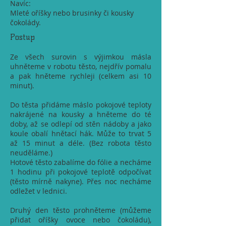
Navíc:
Mleté oříšky nebo brusinky či kousky
čokolády.
Postup
Ze všech surovin s výjimkou másla
uhněteme v robotu těsto, nejdřív pomalu
a pak hněteme rychleji (celkem asi 10
minut).
Do těsta přidáme máslo pokojové teploty
nakrájené na kousky a hněteme do té
doby, až se odlepí od stěn nádoby a jako
koule obalí hnětací hák. Může to trvat 5
až 15 minut a déle. (Bez robota těsto
neuděláme.)
Hotové těsto zabalíme do fólie a necháme
1 hodinu při pokojové teplotě odpočívat
(těsto mírně nakyne). Přes noc necháme
odležet v lednici.
Druhý den těsto prohněteme (můžeme
přidat oříšky ovoce nebo čokoládu),