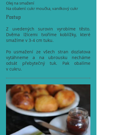
Olej na smažení
Na obalení: cukr moučka, vanilkový cukr
Postup
Z uvedených surovin vyrobíme těsto.
Dvěma lžícemi tvoříme koblížky, které
smažíme v 3-4 cm tuku.
Po usmažení ze všech stran dozlatova
vytáhneme a na ubrousku necháme
odsát přebytečný tuk. Pak obalíme
v cukru.