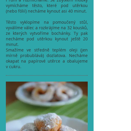
vymícháme těsto, které pod utěrkou
(nebo fólií) necháme kynout asi 40 minut.
Těsto vyklopíme na pomoučený stůl,
vyválíme válec a rozkrájíme na 32 kousků,
ze kterých vytvoříme bochánky. Ty pak
necháme pod utěrkou kynout ještě 20
minut.
Smažíme ve středně teplém oleji (jen
mírně probublává) dozlatova. Necháme
okapat na papírové utěrce a obalujeme
v cukru.