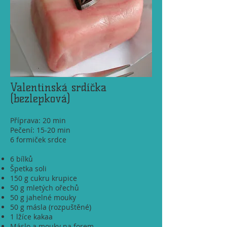
Valentinská srdíčka
(bezlepková)
Příprava: 20 min
Pečení: 15-20 min
6 formiček srdce
6 bílků
Špetka soli
150 g cukru krupice
50 g mletých ořechů
50 g jahelné mouky
50 g másla (rozpuštěné)
1 lžíce kakaa
Máslo a mouky na forem