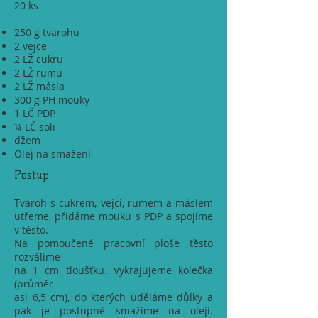
20 ks
250 g tvarohu
2 vejce
2 LŽ cukru
2 LŽ rumu
2 LŽ másla
300 g PH mouky
1 LČ PDP
¼ LČ soli
džem
Olej na smažení
Postup
Tvaroh s cukrem, vejci, rumem a máslem
utřeme, přidáme mouku s PDP a spojíme
v těsto.
Na pomoučené pracovní ploše těsto
rozválíme
na 1 cm tloušťku. Vykrajujeme kolečka
(průměr
asi 6,5 cm), do kterých uděláme důlky a
pak je postupně smažíme na oleji.