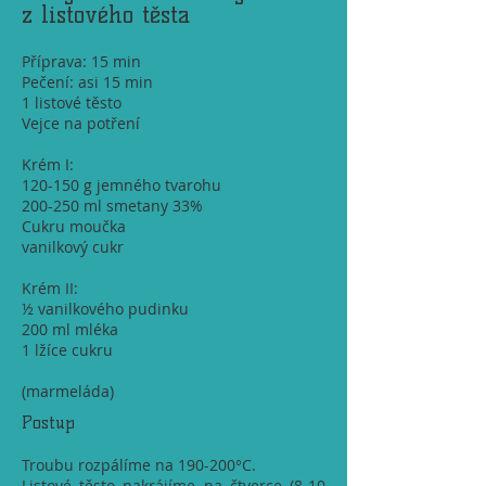
z listového těsta
Příprava: 15 min
Pečení: asi 15 min
1 listové těsto
Vejce na potření
Krém I:
120-150 g jemného tvarohu
200-250 ml smetany 33%
Cukru moučka
vanilkový cukr
Krém II:
½ vanilkového pudinku
200 ml mléka
1 lžíce cukru
(marmeláda)
Postup
Troubu rozpálíme na 190-200°C.
Listové těsto nakrájíme na čtverce (8-10