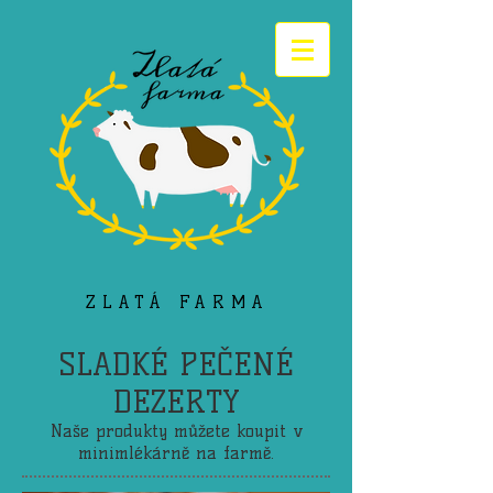
ZLATÁ FARMA
SLADKÉ PEČENÉ
DEZERTY
​Naše produkty můžete koupit v
minimlékárně na farmě.