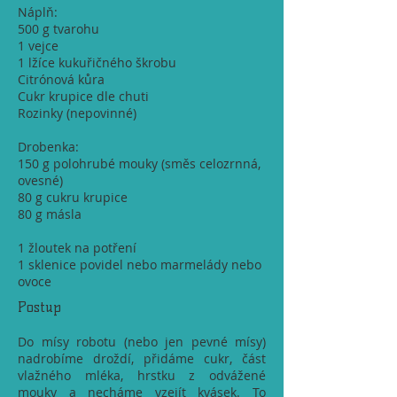
Náplň:
500 g tvarohu
1 vejce
1 lžíce kukuřičného škrobu
Citrónová kůra
Cukr krupice dle chuti
Rozinky (nepovinné)
Drobenka:
150 g polohrubé mouky (směs celozrnná,
ovesné)
80 g cukru krupice
80 g másla
1 žloutek na potření
1 sklenice povidel nebo marmelády nebo
ovoce
Postup
Do mísy robotu (nebo jen pevné mísy)
nadrobíme droždí, přidáme cukr, část
vlažného mléka, hrstku z odvážené
mouky a necháme vzejít kvásek. To