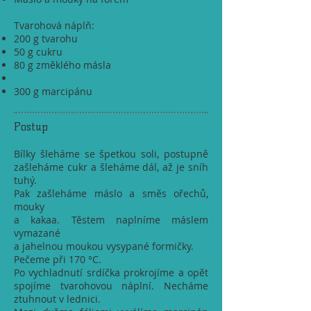
Tvarohová náplň:
200 g tvarohu
50 g cukru
80 g změklého másla
300 g marcipánu
Postup
Bílky šleháme se špetkou soli, postupně
zašleháme cukr a šleháme dál, až je sníh
tuhý.
Pak zašleháme máslo a směs ořechů,
mouky
a kakaa. Těstem naplníme máslem
vymazané
a jahelnou moukou vysypané formičky.
Pečeme při 170 °C.
Po vychladnutí srdíčka prokrojíme a opět
spojíme tvarohovou náplní. Necháme
ztuhnout v lednici.