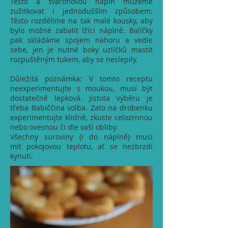
Těsto a tvarohovou náplň můžeme
zužitkovat i jednodušším způsobem:
Těsto rozdělíme na tak malé kousky, aby
bylo možné zabalit lžíci náplně. Balíčky
pak skládáme spojem nahoru a vedle
sebe, jen je nutné boky uzlíčků mastit
rozpuštěným tukem, aby se neslepily.
Důležitá poznámka: V tomto receptu
neexperimentujte s moukou, musí být
dostatečně lepková. Jistota výběru je
třeba Babiččina volba. Zato na drobenku
experimentujte klidně, zkuste celozrnnou
nebo ovesnou či dle vaší obliby.
Všechny suroviny (i do náplně) musí
mít pokojovou teplotu, ať se nezbrzdí
kynutí.