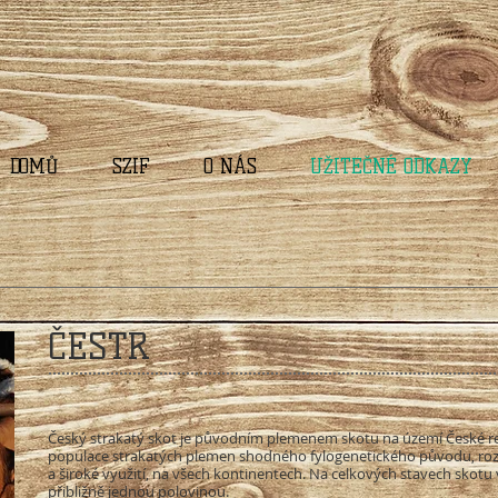
DOMŮ
SZIF
O NÁS
UŽITEČNÉ ODKAZY
ČESTR
Český strakatý skot je původním plemenem skotu na území České rep
populace strakatých plemen shodného fylogenetického původu, rozšíř
a široké využití, na všech kontinentech. Na celkových stavech skotu
přibližně jednou polovinou.