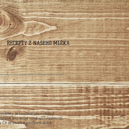
RECEPTY Z NAŠEHO MLÉKA
ubliky. Je součástí celosvětové
ené, pro svoje vynikající vlastnosti
 v ČR se podílí v současné době