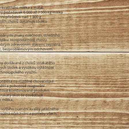
kvalitního mléka a masa.
vý požadavek 6 000 až 7 500 kg mléka
í přírůstek nad 1 300 g
dních chovů dosahuje těchto
něnými znaky mléčnosti, středního
nějšku. Hospodárnost chovu
 dobrým zdravotním stavem, zejména
telat, bezproblémovým odchovem
.
iny dodávané z chovů strakatého
ných složek a vysokou výtěžnost
hnologického využití.
ptibilita na rozdílné chovatelské
ití a pohotové reagování
lehlivé kombinované produkci,
trakatý skot se osvědčuje
ce mléka.
yššího ocenění kvality jatečného
reálná očekávání a potřeby všech