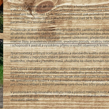
Chovný cíl plemene je zaměřen na vysokou a hospodárnou produkci 
V dlouhodobější perspektivě charakterizuje mléčnou užitkovost cílo
s obsahem bílkovin nad 3,5 %. Masnou užitkovost pak průměrný denn
v intenzivním výkrmu býků a jatečná výtěžnost nad 58 %. Řada pře
parametrů již v současné době.
Požadován je skot kombinovaného produkčního zaměření se zvýraz
až většího tělesného rámce, dobrého osvalení a harmonického zev
strakatého skotu je dána ukazateli chovné užitkovosti, především
mléčné žlázy, pravidelnou plodností, snadnými porody, vitalitou 
i schopností k pastvě a vysokému příjmu a využití objemných krmiv
Zpracovatelský průmysl oceňuje dobrou a standardní kvalitu surov
skotu: mléko v nejvyšších třídách jakosti s žádoucím obsahem mléč
kvalitního, chuťově výrazného masa, vhodného ke všem formám tec
Širší typová variabilita strakatého skotu v rámci populace a jeho ada
podmínky usnadňuje chovatelům volbu vhodného produkčního využ
na měnící se požadavky trhu. Umožňuje jak efektivní využití ke spo
tak specializované využití k výrazné mléčné nebo masné produkci. S
pro užitkové křížení s dojnými plemeny i pro chov bez tržní produk
V podmínkách regulovaného odbytu mléka pomocí mléčných kvót a v
skotu klasifikačním systémem SEUROP, splní chov strakatého skotu 
chovatelů plemene.