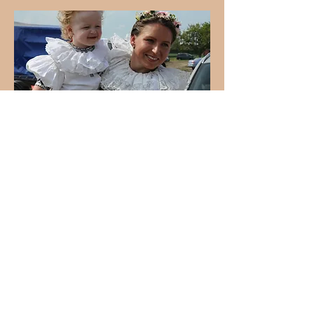
Farma vznikla za účelem chovat dojnice
původního českého plemene ČESTR s
kombinovanou...
více zde
O NÁS